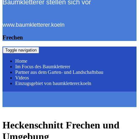
Baumkletterer stellen sich vor
www.baumkletterer.koeln
Frechen
Toggle navigation
Home
Im Focus des Baumkletterer
Partner aus dem Garten- und Landschaftsbau
Videos
Einzugsgebiet von baumkletterer.koeln
Heckenschnitt Frechen und
Umgebung